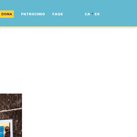
·
DONA
PATROCINIO
FAQS
CA
ES