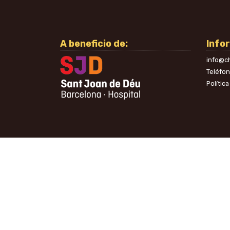
A beneficio de:
Info
info@ch
Teléfo
Polític