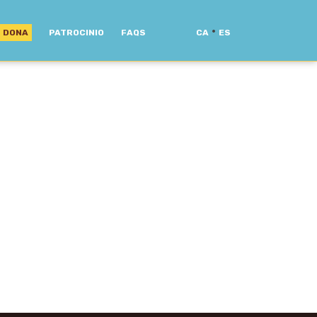
·
DONA
PATROCINIO
FAQS
CA
ES