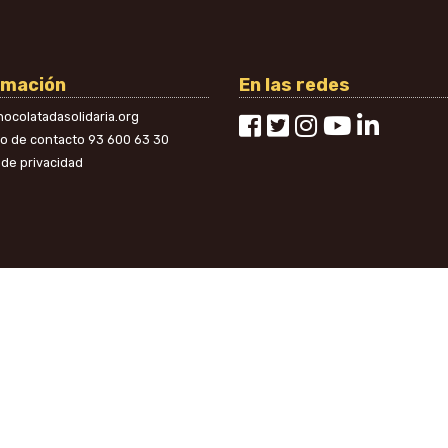
rmación
En las redes
ocolatadasolidaria.org
no de contacto
93 600 63 30
a de privacidad