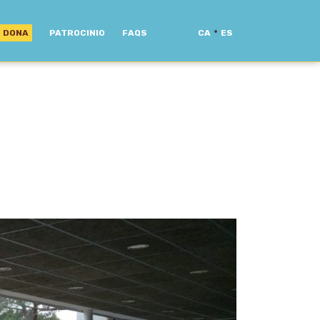
·
DONA
PATROCINIO
FAQS
CA
ES