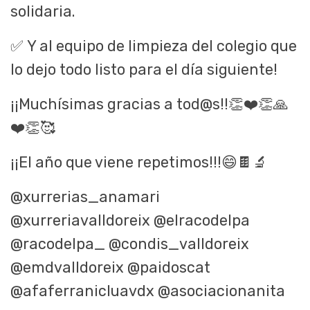
solidaria.
✅
Y al equipo de limpieza del colegio que
lo dejo todo listo para el día siguiente!
¡¡Muchísimas gracias a tod@s!!
👏❤️👏🙏
❤️👏🥰
¡¡El año que viene repetimos!!!
😄🍫🔬
@xurrerias_anamari
@xurreriavalldoreix @elracodelpa
@racodelpa_ @condis_valldoreix
@emdvalldoreix @paidoscat
@afaferranicluavdx @asociacionanita