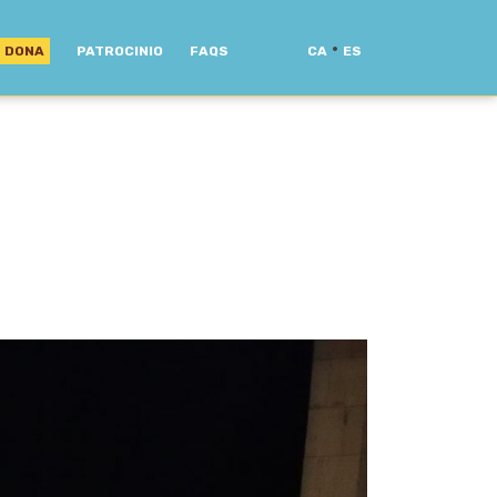
·
DONA
PATROCINIO
FAQS
CA
ES