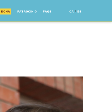
·
DONA
PATROCINIO
FAQS
CA
ES