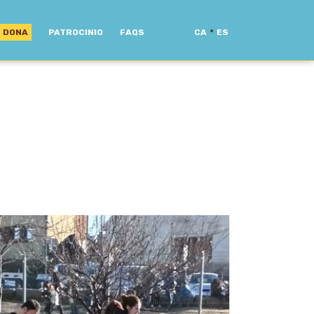
·
DONA
PATROCINIO
FAQS
CA
ES