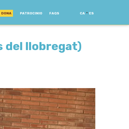
·
DONA
PATROCINIO
FAQS
CA
ES
 del llobregat)