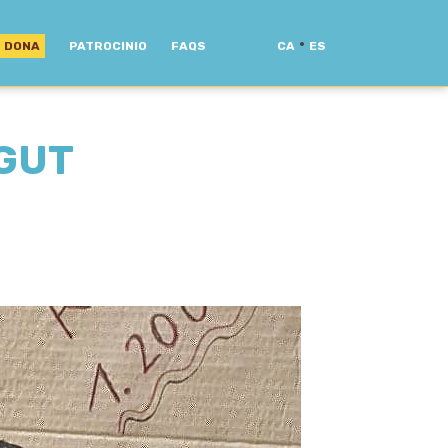
·
DONA
PATROCINIO
FAQS
CA
ES
AGUT