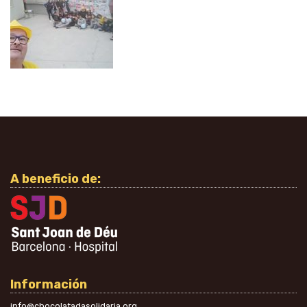
A beneficio de:
Información
info@chocolatadasolidaria.org