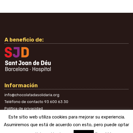
A beneficio de:
Información
info@chocolatadasolidaria.org
Teléfono de contacto
93 600 63 30
Política de privacidad
En las redes
Este sitio web utiliza cookies para mejorar su experiencia.
Asumiremos que está de acuerdo con esto, pero puede optar