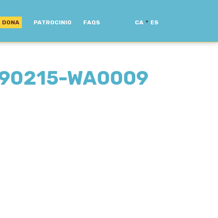
·
DONA
PATROCINIO
FAQS
CA
ES
190215-WA0009