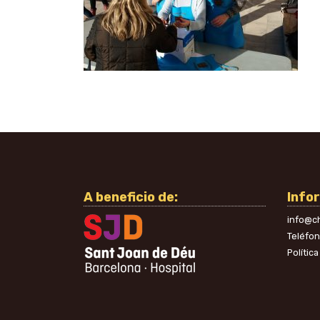
A beneficio de:
Info
info@ch
Teléfo
Polític