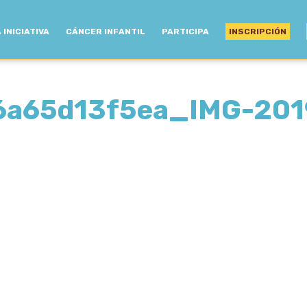
 INICIATIVA
CÁNCER INFANTIL
PARTICIPA
INSCRIPCIÓN
6a65d13f5ea_IMG-20