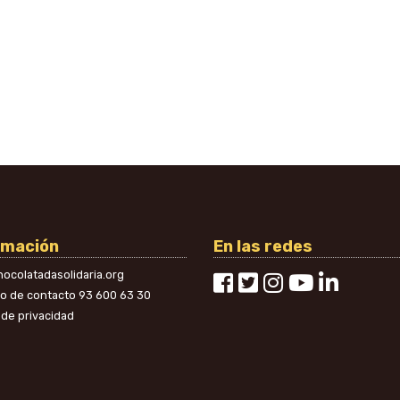
rmación
En las redes
ocolatadasolidaria.org
no de contacto
93 600 63 30
a de privacidad