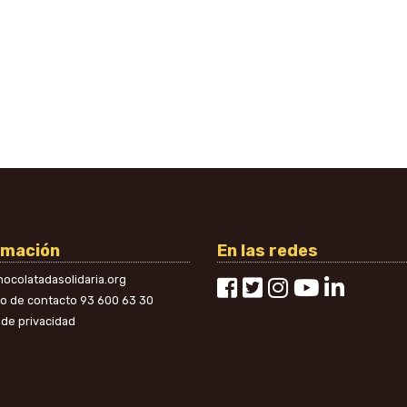
rmación
En las redes
ocolatadasolidaria.org
no de contacto
93 600 63 30
a de privacidad