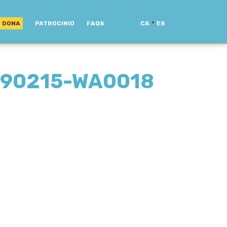
·
DONA
PATROCINIO
FAQS
CA
ES
190215-WA0018