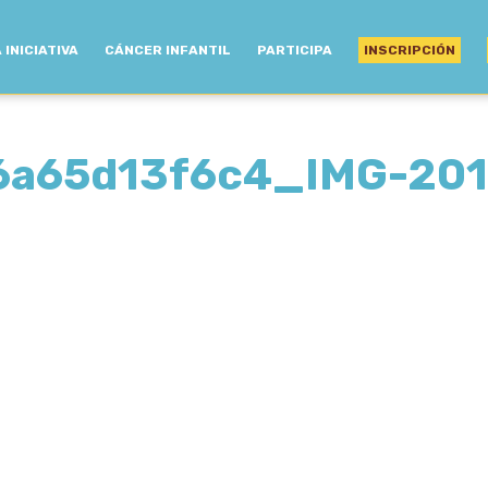
 INICIATIVA
CÁNCER INFANTIL
PARTICIPA
INSCRIPCIÓN
6a65d13f6c4_IMG-20