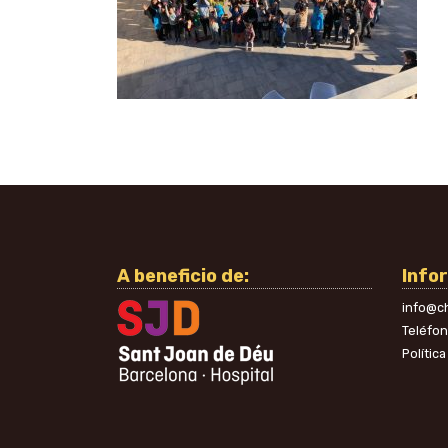
A beneficio de:
Info
info@ch
Teléfo
Polític