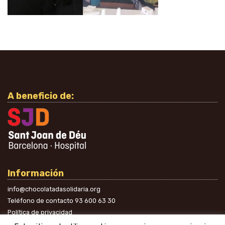
A beneficio de:
Información
info@chocolatadasolidaria.org
Teléfono de contacto
93 600 63 30
Política de privacidad
En las redes