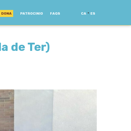
·
DONA
PATROCINIO
FAQS
CA
ES
a de Ter)