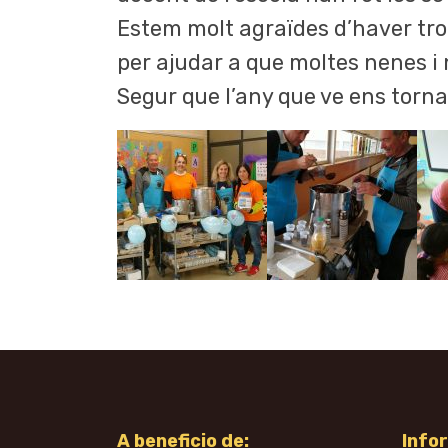
Estem molt agraïdes d’haver trob
per ajudar a que moltes nenes i
Segur que l’any que ve ens torn
A beneficio de:
Info