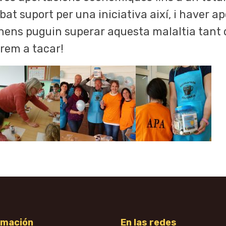
at suport per una iniciativa així, i haver ap
 nens puguin superar aquesta malaltia tant 
arem a tacar!
rmación
En las redes