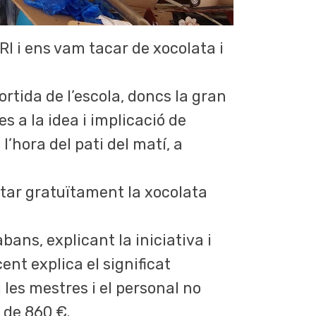
I i ens vam tacar de xocolata i
ortida de l’escola, doncs la gran
s a la idea i implicació de
l’hora del pati del matí, a
rtar gratuïtament la xocolata
bans, explicant la iniciativa i
nt explica el significat
i les mestres i el personal no
 de 860 €.