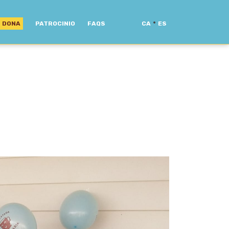
·
DONA
PATROCINIO
FAQS
CA
ES