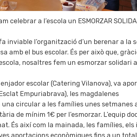
vam celebrar a l’escola un ESMORZAR SOLIDAR
a inviable l’organització d’un berenar a la s
 amb el bus escolar. És per això que, gràcie
’escola, nosaltres fem un esmorzar solidari a 
enjador escolar (Catering Vilanova), va apo
(Esclat Empuriabrava), les magdalenes
m una circular a les famílies unes setmanes a
ària de mínim 1€ per l’esmorzar. L’equip doce
at. És així com la mainada, les famílies, els 
eves aportacions econòmiques fins a un total