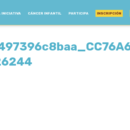
 INICIATIVA
CÁNCER INFANTIL
PARTICIPA
INSCRIPCIÓN
497396c8baa_CC76A6
26244