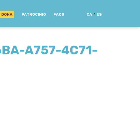
·
DONA
PATROCINIO
FAQS
CA
ES
BA-A757-4C71-