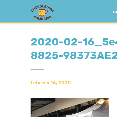
LA
2020-02-16_5e
8825-98373AE
febrero 16, 2020