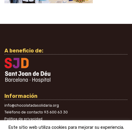
A beneficio de:
Información
info@chocolatadasolidaria.org
Teléfono de contacto
93 600 63 30
Política de privacidad
En las redes
Este sitio web utiliza cookies para mejorar su experiencia.