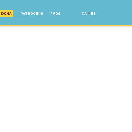
·
DONA
PATROCINIO
FAQS
CA
ES