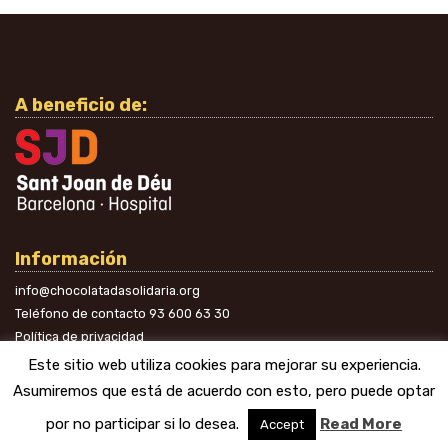
A beneficio de:
Información
info@chocolatadasolidaria.org
Teléfono de contacto
93 600 63 30
Política de privacidad
En las redes
Este sitio web utiliza cookies para mejorar su experiencia.
Asumiremos que está de acuerdo con esto, pero puede optar
por no participar si lo desea.
Read More
Accept