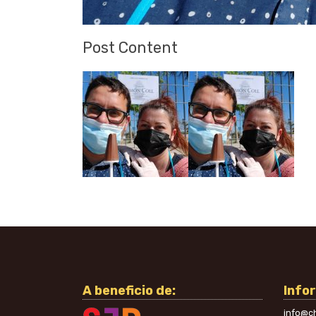
Post Content
A beneficio de:
Info
info@ch