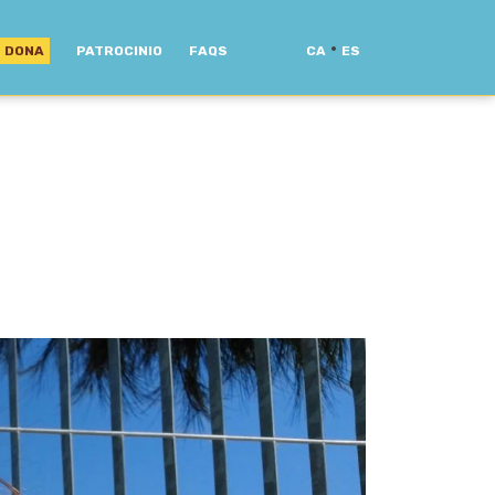
·
DONA
PATROCINIO
FAQS
CA
ES