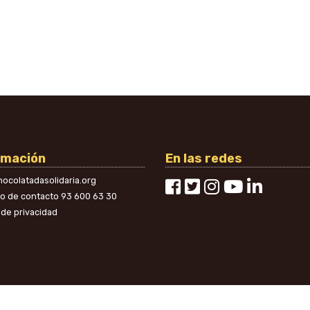
rmación
En las redes
ocolatadasolidaria.org
no de contacto
93 600 63 30
a de privacidad