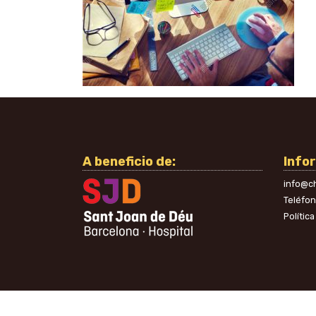
A beneficio de:
Info
info@ch
Teléfo
Polític