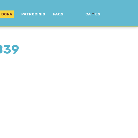
·
DONA
PATROCINIO
FAQS
CA
ES
839