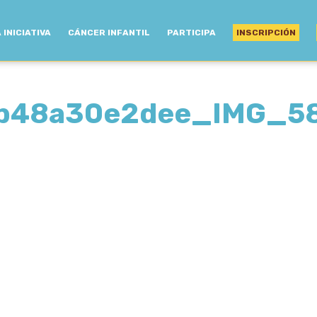
 INICIATIVA
CÁNCER INFANTIL
PARTICIPA
INSCRIPCIÓN
7b48a30e2dee_IMG_5