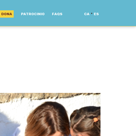
·
DONA
PATROCINIO
FAQS
CA
ES