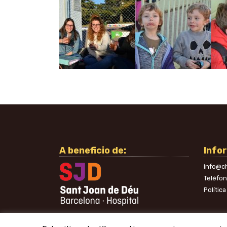
A beneficio de:
Info
info@ch
Teléfo
Polític