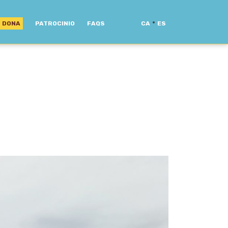
·
DONA
PATROCINIO
FAQS
CA
ES