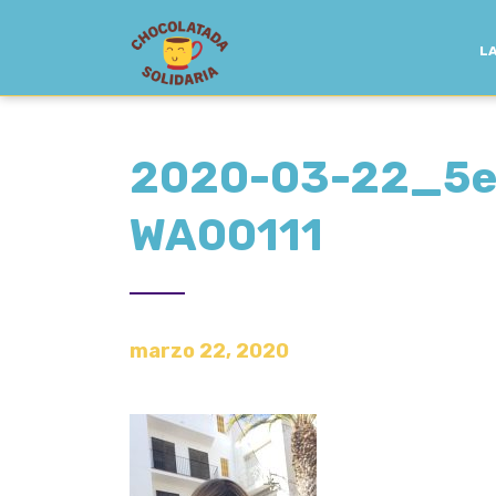
LA
2020-03-22_5e
WA00111
marzo 22, 2020