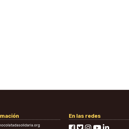
rmación
En las redes
ocolatadasolidaria.org