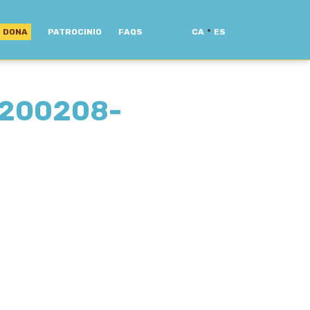
·
DONA
PATROCINIO
FAQS
CA
ES
0200208-