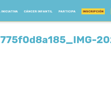
 INICIATIVA
CÁNCER INFANTIL
PARTICIPA
INSCRIPCIÓN
775f0d8a185_IMG-2