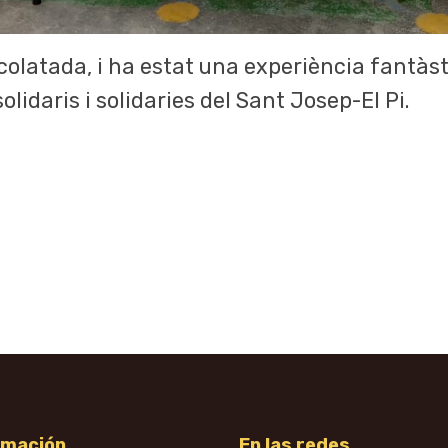
latada, i ha estat una experiència fantàstic
olidaris i solidaries del Sant Josep-El Pi.
rmación
En las redes