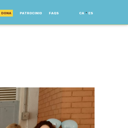
·
DONA
PATROCINIO
FAQS
CA
ES