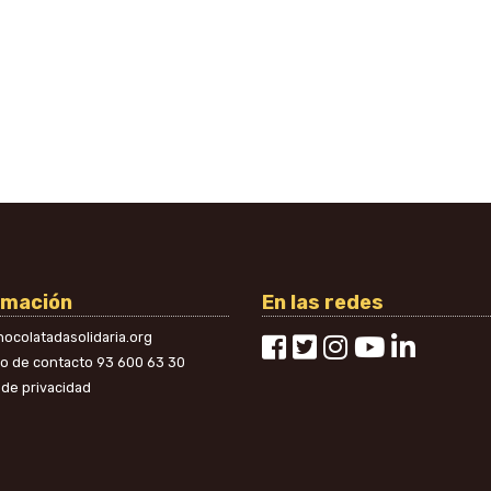
rmación
En las redes
ocolatadasolidaria.org
no de contacto
93 600 63 30
a de privacidad