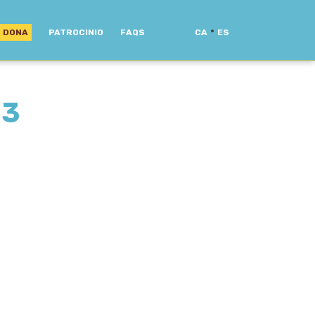
·
DONA
PATROCINIO
FAQS
CA
ES
33