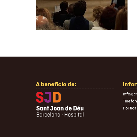
A beneficio de:
Info
info@ch
Teléfo
Polític