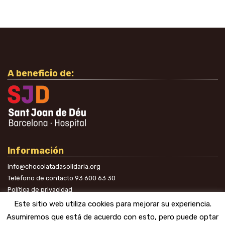
A beneficio de:
Información
info@chocolatadasolidaria.org
Teléfono de contacto
93 600 63 30
Política de privacidad
En las redes
Este sitio web utiliza cookies para mejorar su experiencia.
Asumiremos que está de acuerdo con esto, pero puede optar