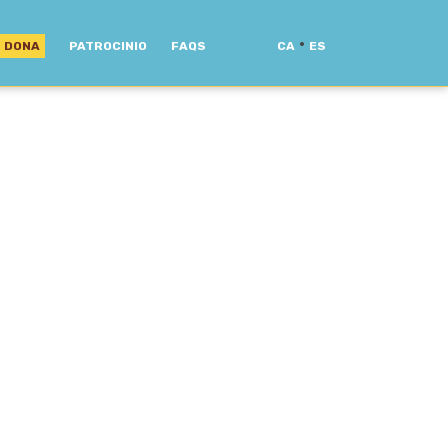
·
DONA
PATROCINIO
FAQS
CA
ES