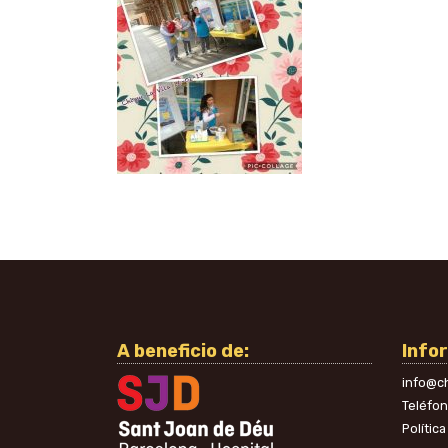
A beneficio de:
Info
info@ch
Teléfo
Polític