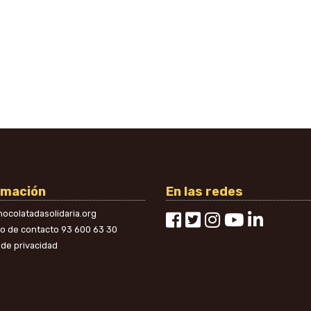
rmación
En las redes
ocolatadasolidaria.org
no de contacto
93 600 63 30
a de privacidad