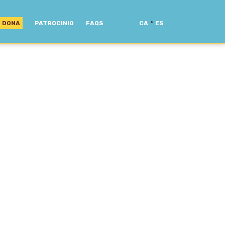
·
DONA
PATROCINIO
FAQS
CA
ES