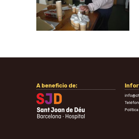
A beneficio de:
Info
info@ch
Teléfo
Polític