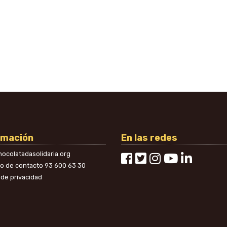
rmación
En las redes
ocolatadasolidaria.org
no de contacto
93 600 63 30
a de privacidad