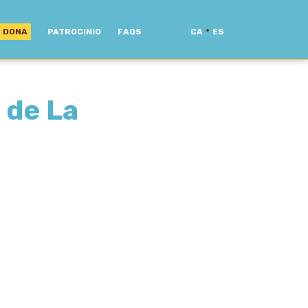
·
DONA
PATROCINIO
FAQS
CA
ES
 de La