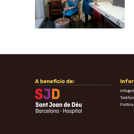
A beneficio de:
Info
info@ch
Teléfo
Polític