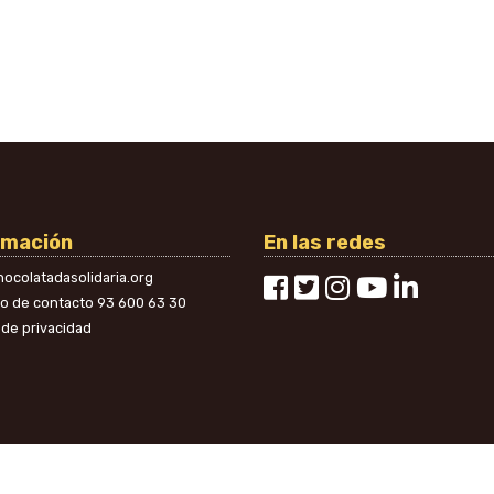
rmación
En las redes
ocolatadasolidaria.org
no de contacto
93 600 63 30
a de privacidad