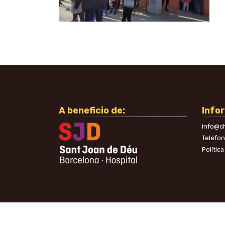
A beneficio de:
Info
info@ch
Teléfo
Polític