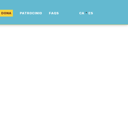
·
DONA
PATROCINIO
FAQS
CA
ES