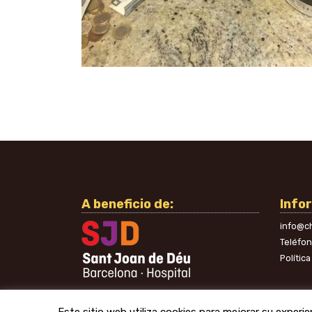
A beneficio de:
Info
info@ch
Teléfo
Polític