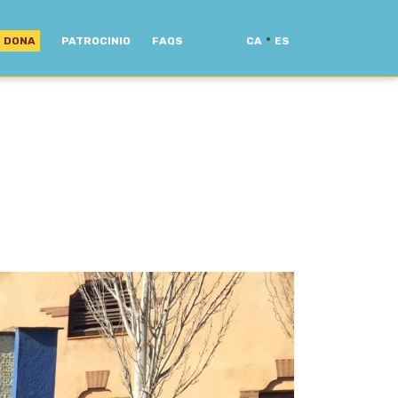
·
DONA
PATROCINIO
FAQS
CA
ES