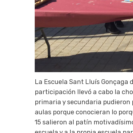
La Escuela Sant Lluís Gonçaga de
participación llevó a cabo la cho
primaria y secundaria pudieron 
aulas porque conocieran lo porqu
15 salieron al patín motivadísim
escuela y a la propia escuela par