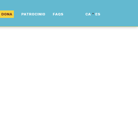
·
DONA
PATROCINIO
FAQS
CA
ES