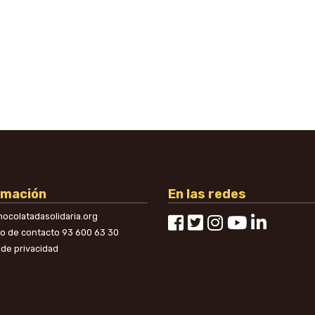
rmación
En las redes
ocolatadasolidaria.org
no de contacto
93 600 63 30
a de privacidad