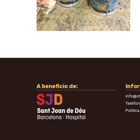
A beneficio de:
Info
info@ch
Teléfo
Polític