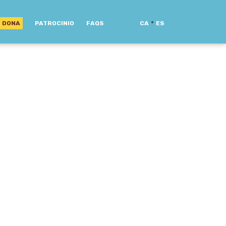
·
DONA
PATROCINIO
FAQS
CA
ES