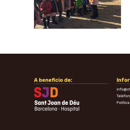
A beneficio de:
Info
info@ch
Teléfo
Polític