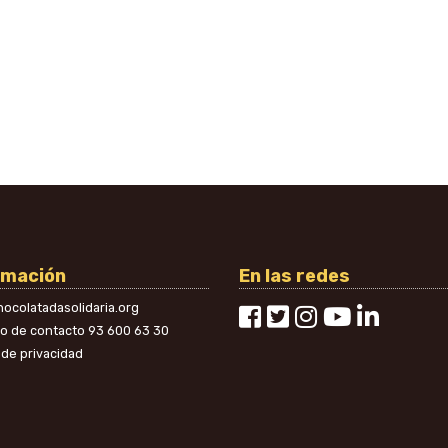
rmación
En las redes
ocolatadasolidaria.org
no de contacto
93 600 63 30
a de privacidad