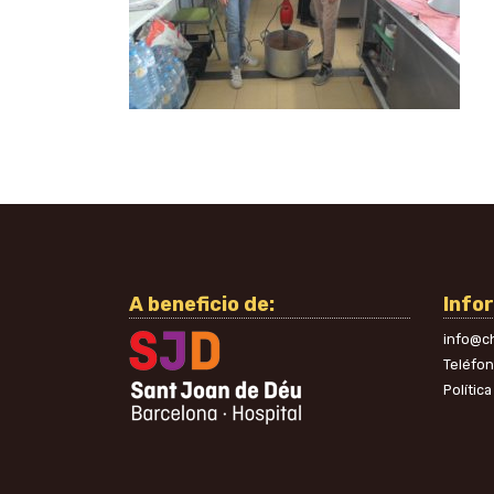
A beneficio de:
Info
info@ch
Teléfo
Polític