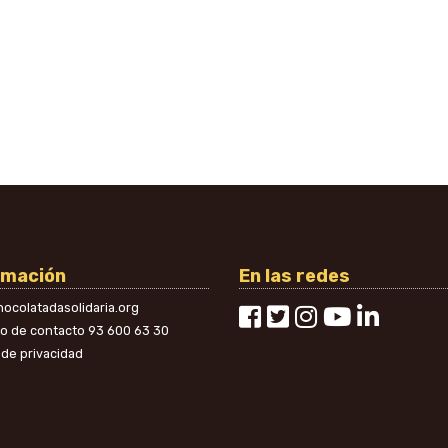
rmación
En las redes
ocolatadasolidaria.org
no de contacto
93 600 63 30
a de privacidad