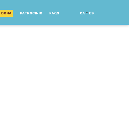
·
DONA
PATROCINIO
FAQS
CA
ES