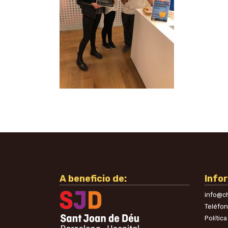
A beneficio de:
Info
info@ch
Teléfo
Polític