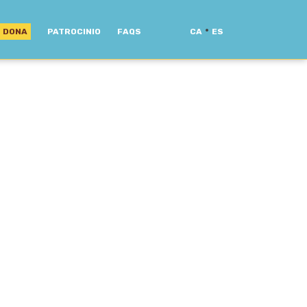
·
DONA
PATROCINIO
FAQS
CA
ES