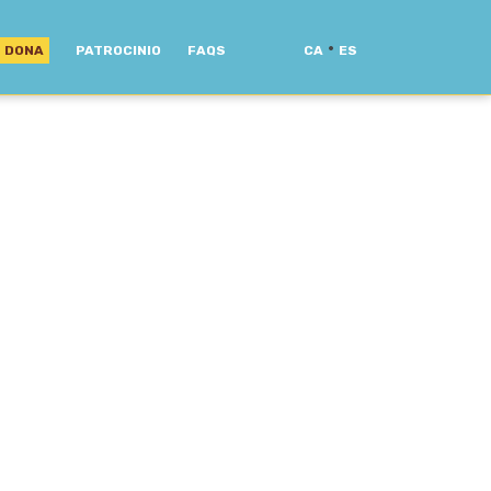
·
DONA
PATROCINIO
FAQS
CA
ES