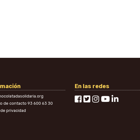
rmación
En las redes
ocolatadasolidaria.org
no de contacto
93 600 63 30
a de privacidad