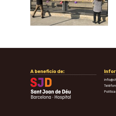
A beneficio de:
Info
info@ch
Teléfo
Polític