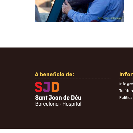
A beneficio de:
Info
info@ch
Teléfo
Polític