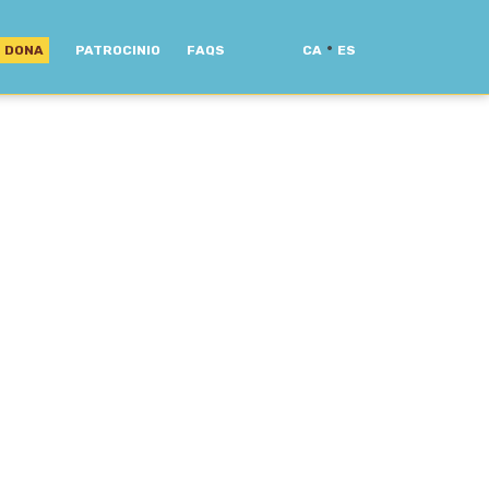
·
DONA
PATROCINIO
FAQS
CA
ES