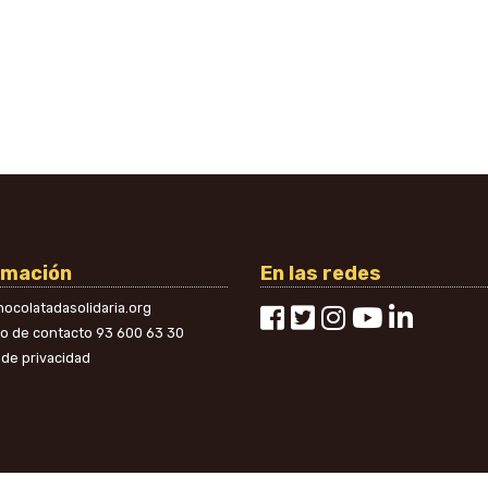
rmación
En las redes
ocolatadasolidaria.org
no de contacto
93 600 63 30
a de privacidad