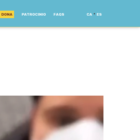
·
DONA
PATROCINIO
FAQS
CA
ES