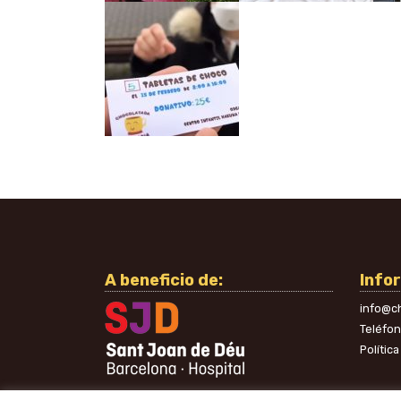
A beneficio de:
Info
info@ch
Teléfo
Polític