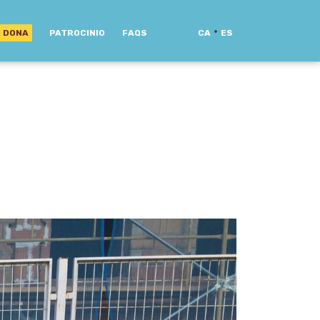
·
DONA
PATROCINIO
FAQS
CA
ES