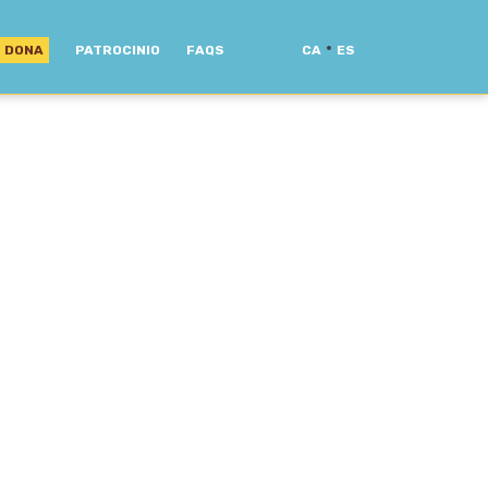
·
DONA
PATROCINIO
FAQS
CA
ES