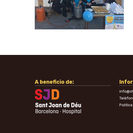
A beneficio de:
Info
info@ch
Teléfo
Polític