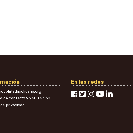
rmación
En las redes
ocolatadasolidaria.org
no de contacto
93 600 63 30
a de privacidad