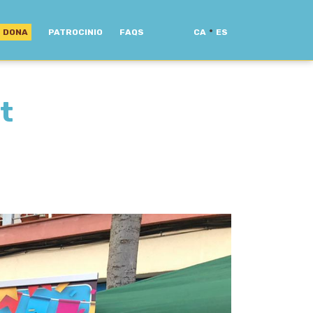
·
DONA
PATROCINIO
FAQS
CA
ES
t