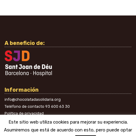
A beneficio de:
Información
info@chocolatadasolidaria.org
Teléfono de contacto
93 600 63 30
Política de privacidad
En las redes
Este sitio web utiliza cookies para mejorar su experiencia.
Asumiremos que está de acuerdo con esto, pero puede optar