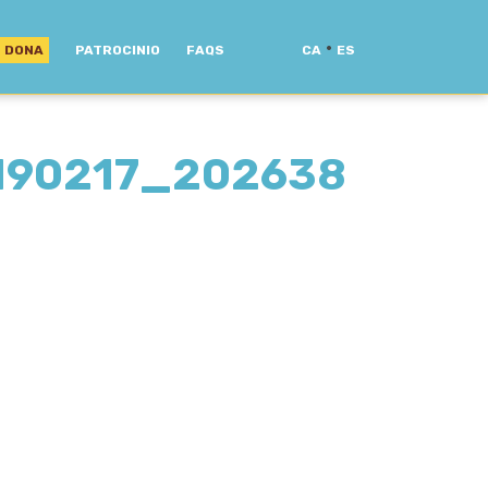
·
DONA
PATROCINIO
FAQS
CA
ES
190217_202638