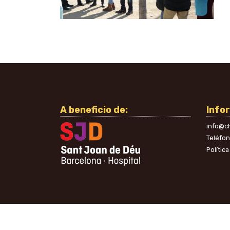
A beneficio de:
Info
info@ch
Teléfo
Polític