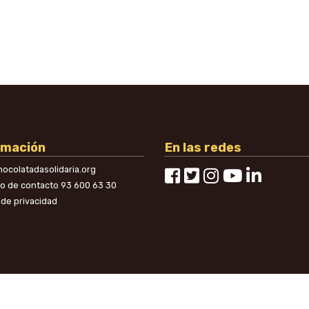
rmación
En las redes
ocolatadasolidaria.org
no de contacto
93 600 63 30
a de privacidad