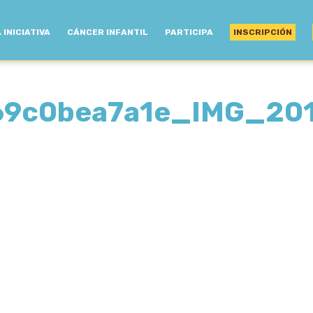
 INICIATIVA
CÁNCER INFANTIL
PARTICIPA
INSCRIPCIÓN
69c0bea7a1e_IMG_20