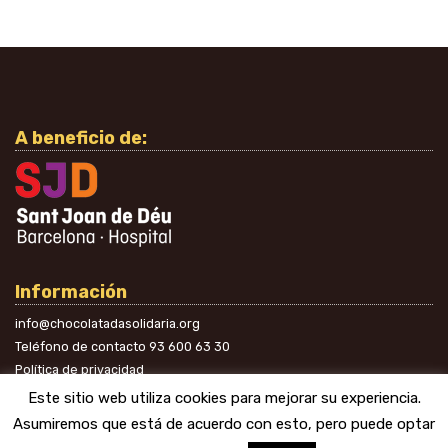
A beneficio de:
Información
info@chocolatadasolidaria.org
Teléfono de contacto
93 600 63 30
Política de privacidad
En las redes
Este sitio web utiliza cookies para mejorar su experiencia.
Asumiremos que está de acuerdo con esto, pero puede optar