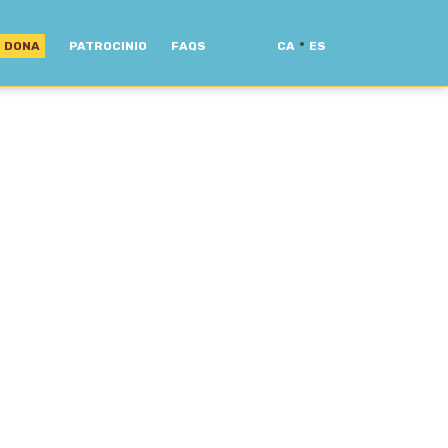
·
DONA
PATROCINIO
FAQS
CA
ES