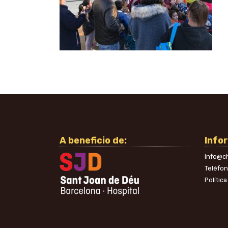
A beneficio de:
Info
info@ch
Teléfo
Polític