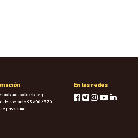
rmación
En las redes
ocolatadasolidaria.org
no de contacto
93 600 63 30
a de privacidad