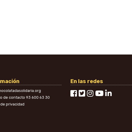
rmación
En las redes
ocolatadasolidaria.org
no de contacto
93 600 63 30
a de privacidad