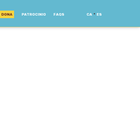
·
DONA
PATROCINIO
FAQS
CA
ES