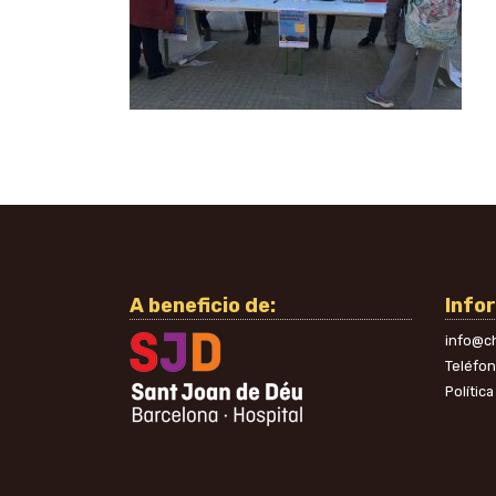
A beneficio de:
Info
info@ch
Teléfo
Polític