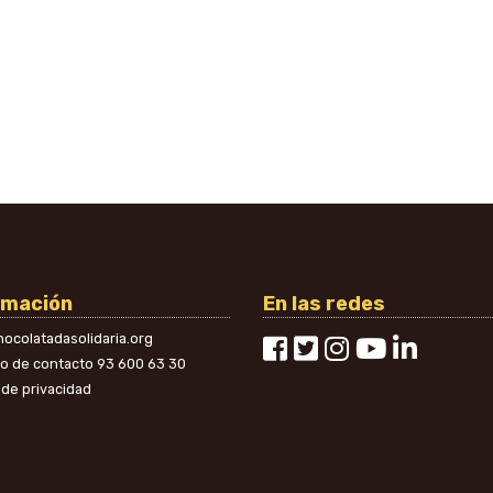
rmación
En las redes
ocolatadasolidaria.org
no de contacto
93 600 63 30
a de privacidad