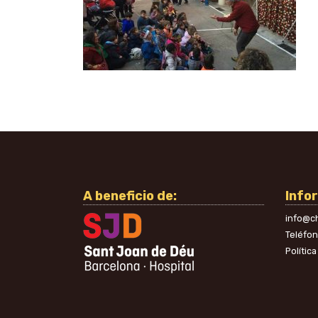
A beneficio de:
Info
info@ch
Teléfo
Polític