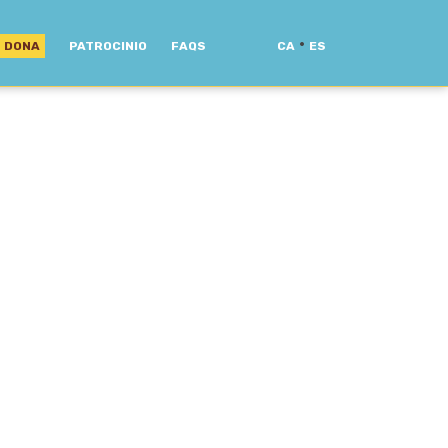
·
DONA
PATROCINIO
FAQS
CA
ES